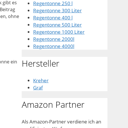
 gibt es
Regentonne 250 l
Beitrag
Regentonne 300 Liter
nen, ohne
Regentonne 400 l
Regentonne 500 Liter
Regentonne 1000 Liter
Regentonne 2000l
Regentonne 4000l
Hersteller
onne ein
Kreher
Graf
Amazon Partner
Als Amazon-Partner verdiene ich an