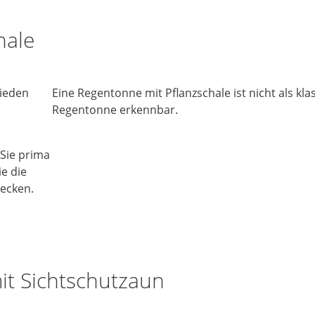
hale
rieden
Eine Regentonne mit Pflanzschale ist nicht als kla
Regentonne erkennbar.
 Sie prima
e die
ecken.
it Sichtschutzaun