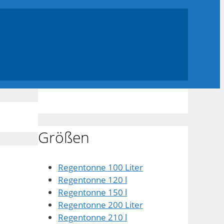
Größen
Regentonne 100 Liter
Regentonne 120 l
Regentonne 150 l
Regentonne 200 Liter
Regentonne 210 l