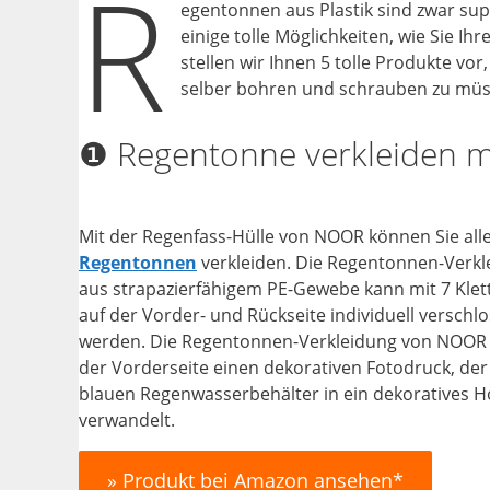
R
egentonnen aus Plastik sind zwar sup
einige tolle Möglichkeiten, wie Sie Ihr
stellen wir Ihnen 5 tolle Produkte v
selber bohren und schrauben zu müsse
❶ Regentonne verkleiden mi
Mit der Regenfass-Hülle von NOOR können Sie all
Regentonnen
verkleiden. Die Regentonnen-Verkl
aus strapazierfähigem PE-Gewebe kann mit 7 Klett
auf der Vorder- und Rückseite individuell verschl
werden. Die Regentonnen-Verkleidung von NOOR 
der Vorderseite einen dekorativen Fotodruck, der
blauen Regenwasserbehälter in ein dekoratives H
verwandelt.
» Produkt bei Amazon ansehen*