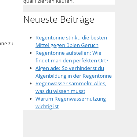
qualifizierten Käufen.
Neueste Beiträge
Regentonne stinkt: die besten
nne zu
Mittel gegen üblen Geruch
Regentonne aufstellen: Wie
findet man den perfekten Ort?
Algen ade: So verhinderst du
Algenbildung in der Regentonne
Regenwasser sammeln: Alles,
was du wissen musst
Warum Regenwassernutzung
wichtig ist