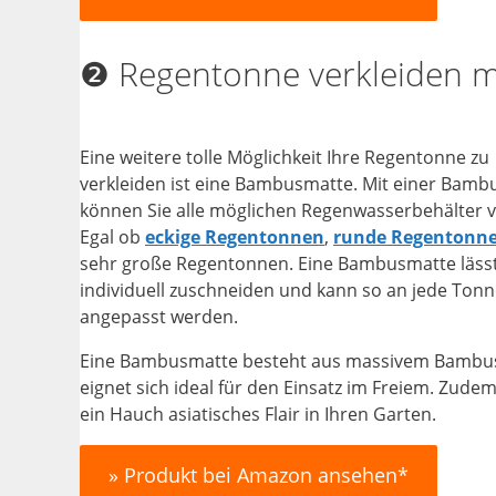
❷ Regentonne verkleiden 
Eine weitere tolle Möglichkeit Ihre Regentonne zu
verkleiden ist eine Bambusmatte. Mit einer Bam
können Sie alle möglichen Regenwasserbehälter 
Egal ob
eckige Regentonnen
,
runde Regentonn
sehr große Regentonnen. Eine Bambusmatte lässt
individuell zuschneiden und kann so an jede Ton
angepasst werden.
Eine Bambusmatte besteht aus massivem Bambu
eignet sich ideal für den Einsatz im Freiem. Zudem
ein Hauch asiatisches Flair in Ihren Garten.
» Produkt bei Amazon ansehen*