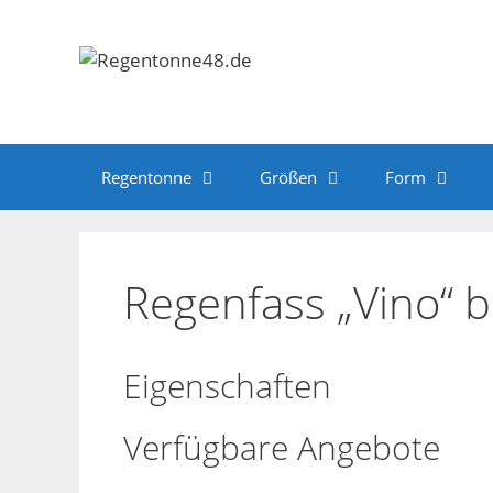
Zum
Inhalt
springen
Regentonne
Größen
Form
Regenfass „Vino“ b
Eigenschaften
Verfügbare Angebote