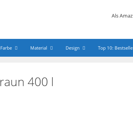
Als Amazo
Farbe
Material
Design
Top 10: Bestselle
raun 400 l