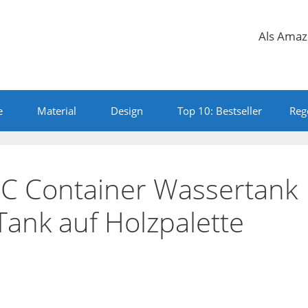
Als Amazo
e
Material
Design
Top 10: Bestseller
Reg
C Container Wassertank
ank auf Holzpalette