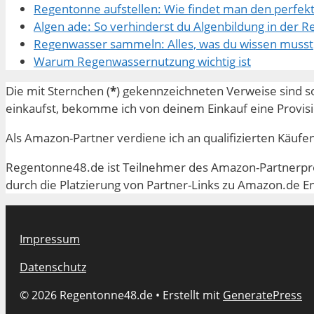
Regentonne aufstellen: Wie findet man den perfek
Algen ade: So verhinderst du Algenbildung in der 
Regenwasser sammeln: Alles, was du wissen musst
Warum Regenwassernutzung wichtig ist
Die mit Sternchen (
*
) gekennzeichneten Verweise sind so
einkaufst, bekomme ich von deinem Einkauf eine Provision
Als Amazon-Partner verdiene ich an qualifizierten Käufe
Regentonne48.de ist Teilnehmer des Amazon-Partnerprog
durch die Platzierung von Partner-Links zu Amazon.de E
Impressum
Datenschutz
© 2026 Regentonne48.de
• Erstellt mit
GeneratePress