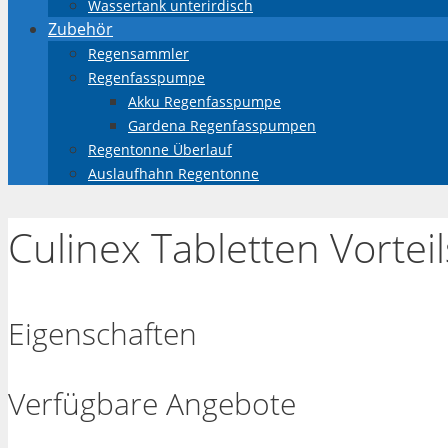
Wassertank unterirdisch
Zubehör
Regensammler
Regenfasspumpe
Akku Regenfasspumpe
Gardena Regenfasspumpen
Regentonne Überlauf
Auslaufhahn Regentonne
Culinex Tabletten Vortei
Eigenschaften
Verfügbare Angebote