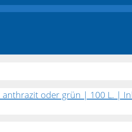
anthrazit oder grün | 100 L. | I