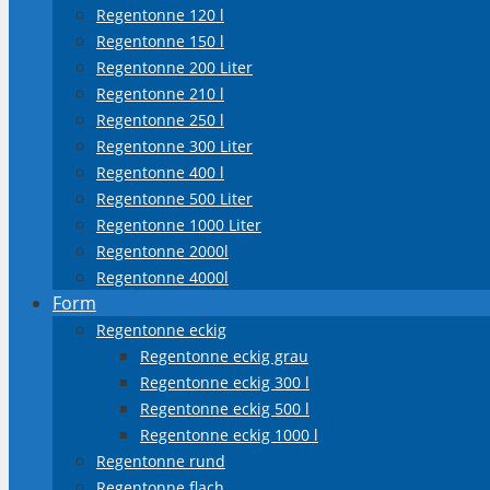
Regentonne 120 l
Regentonne 150 l
Regentonne 200 Liter
Regentonne 210 l
Regentonne 250 l
Regentonne 300 Liter
Regentonne 400 l
Regentonne 500 Liter
Regentonne 1000 Liter
Regentonne 2000l
Regentonne 4000l
Form
Regentonne eckig
Regentonne eckig grau
Regentonne eckig 300 l
Regentonne eckig 500 l
Regentonne eckig 1000 l
Regentonne rund
Regentonne flach