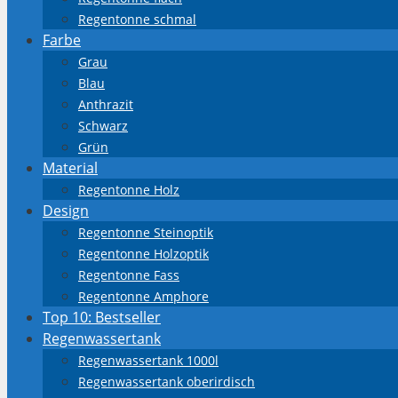
Regentonne schmal
Farbe
Grau
Blau
Anthrazit
Schwarz
Grün
Material
Regentonne Holz
Design
Regentonne Steinoptik
Regentonne Holzoptik
Regentonne Fass
Regentonne Amphore
Top 10: Bestseller
Regenwassertank
Regenwassertank 1000l
Regenwassertank oberirdisch