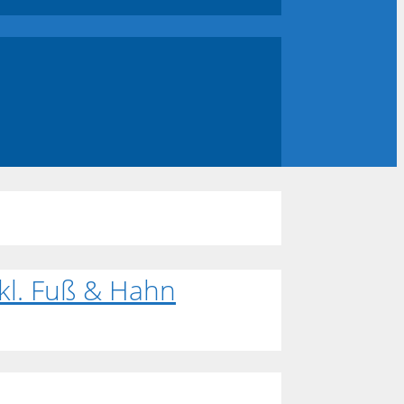
nkl. Fuß & Hahn