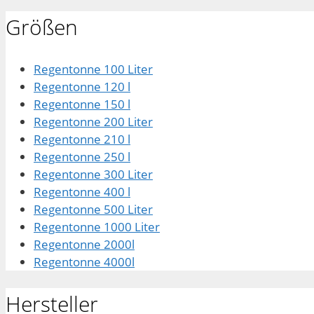
Größen
Regentonne 100 Liter
Regentonne 120 l
Regentonne 150 l
Regentonne 200 Liter
Regentonne 210 l
Regentonne 250 l
Regentonne 300 Liter
Regentonne 400 l
Regentonne 500 Liter
Regentonne 1000 Liter
Regentonne 2000l
Regentonne 4000l
Hersteller