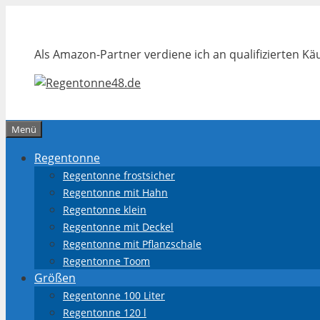
Zum
Inhalt
springen
Als Amazon-Partner verdiene ich an qualifizierten Kä
Menü
Regentonne
Regentonne frostsicher
Regentonne mit Hahn
Regentonne klein
Regentonne mit Deckel
Regentonne mit Pflanzschale
Regentonne Toom
Größen
Regentonne 100 Liter
Regentonne 120 l