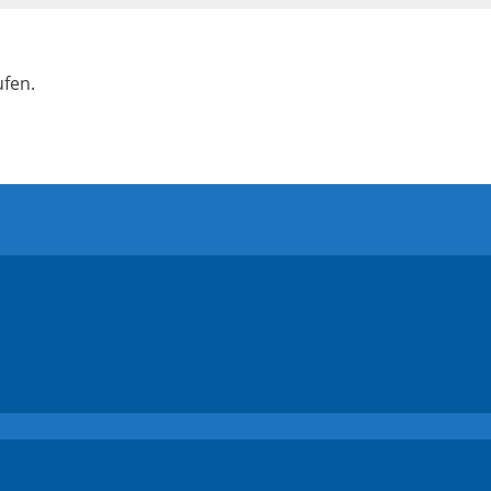
ufen.