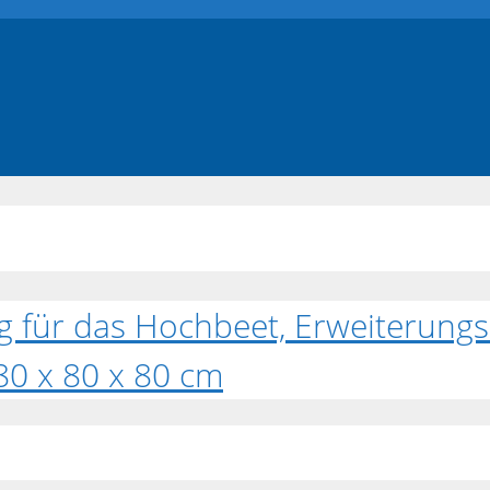
ng für das Hochbeet, Erweiterungs
80 x 80 x 80 cm