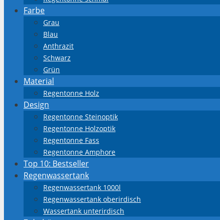
Farbe
Grau
Blau
Anthrazit
Schwarz
Grün
Material
Regentonne Holz
Design
Regentonne Steinoptik
Regentonne Holzoptik
Regentonne Fass
Regentonne Amphore
Top 10: Bestseller
Regenwassertank
Regenwassertank 1000l
Regenwassertank oberirdisch
Wassertank unterirdisch