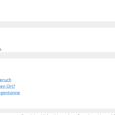
n.
Geruch
ten Ort?
Regentonne