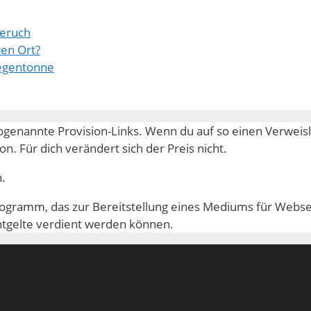
Geruch
ten Ort?
Regentonne
genannte Provision-Links. Wenn du auf so einen Verweisli
. Für dich verändert sich der Preis nicht.
n.
ramm, das zur Bereitstellung eines Mediums für Webseit
ntgelte verdient werden können.