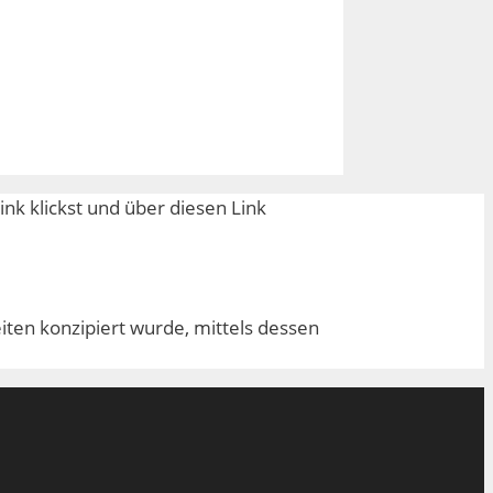
nk klickst und über diesen Link
en konzipiert wurde, mittels dessen