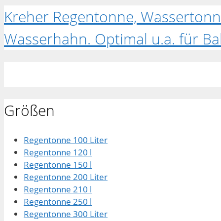
Kreher Regentonne, Wassertonne
Wasserhahn. Optimal u.a. für B
Größen
Regentonne 100 Liter
Regentonne 120 l
Regentonne 150 l
Regentonne 200 Liter
Regentonne 210 l
Regentonne 250 l
Regentonne 300 Liter