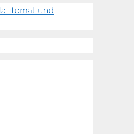
llautomat und