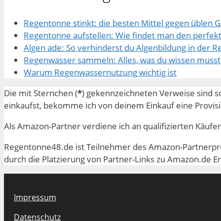
Regentonne stinkt: die besten Mittel gegen üblen 
Regentonne aufstellen: Wie findet man den perfek
Algen ade: So verhinderst du Algenbildung in der 
Regenwasser sammeln: Alles, was du wissen musst
Warum Regenwassernutzung wichtig ist
Die mit Sternchen (
*
) gekennzeichneten Verweise sind so
einkaufst, bekomme ich von deinem Einkauf eine Provision
Als Amazon-Partner verdiene ich an qualifizierten Käufe
Regentonne48.de ist Teilnehmer des Amazon-Partnerprog
durch die Platzierung von Partner-Links zu Amazon.de E
Impressum
Datenschutz