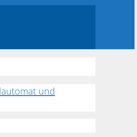
llautomat und