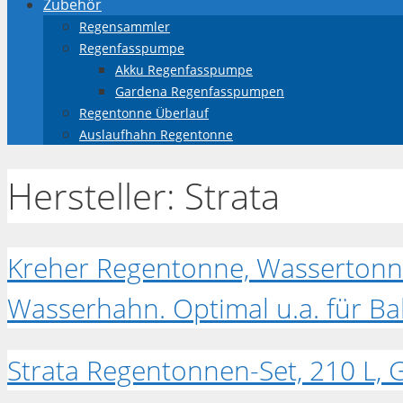
Zubehör
Regensammler
Regenfasspumpe
Akku Regenfasspumpe
Gardena Regenfasspumpen
Regentonne Überlauf
Auslaufhahn Regentonne
Hersteller:
Strata
Kreher Regentonne, Wassertonne
Wasserhahn. Optimal u.a. für B
Strata Regentonnen-Set, 210 L, 